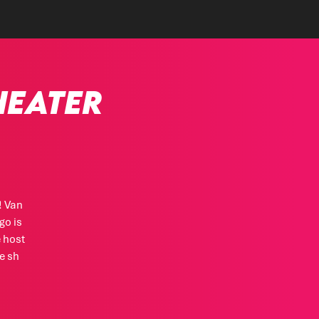
heater
! Van
go is
 host
e sh