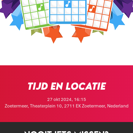
Tijd en locatie
27 okt 2024, 16:15
Zoetermeer, Theaterplein 10, 2711 EK Zoetermeer, Nederland