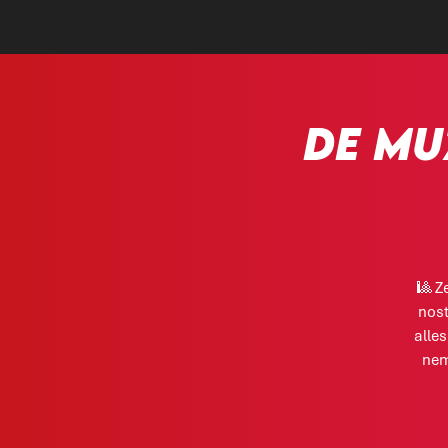
DE MU
🎱 Z
nost
alle
nem