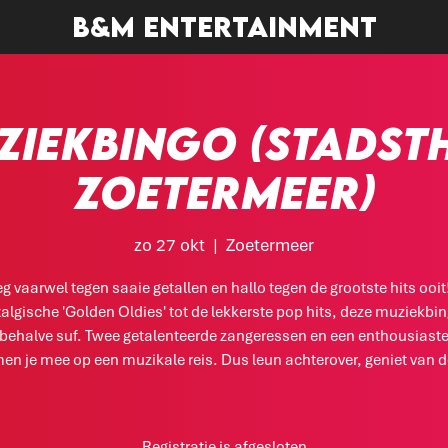
B&M entertainment
ZIEKBINGO (Stadst
Zoetermeer)
zo 27 okt
  |  
Zoetermeer
eg vaarwel tegen saaie getallen en hallo tegen de grootste hits ooit
algische 'Golden Oldies' tot de lekkerste pop hits, deze muziekbin
sbehalve suf. Twee getalenteerde zangeressen en een enthousiaste
en je mee op een muzikale reis. Dus leun achterover, geniet van d
Registratie is afgesloten