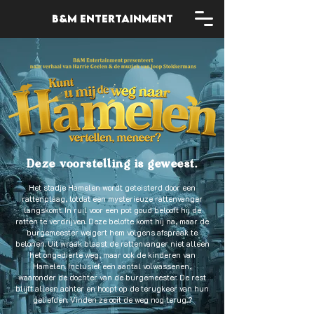
B&M entertainment
Deze voorstelling is geweest.
Het stadje Hamelen wordt geteisterd door een
rattenplaag, totdat een mysterieuze rattenvanger
langskomt. In ruil voor een pot goud belooft hij de
ratten te verdrijven. Deze belofte komt hij na, maar de
burgemeester weigert hem volgens afspraak te
belonen. Uit wraak blaast de rattenvanger niet alleen
het ongedierte weg, maar ook de kinderen van
Hamelen. Inclusief een aantal volwassenen,
waaronder de dochter van de burgemeester. De rest
blijft alleen achter en hoopt op de terugkeer van hun
geliefden. Vinden ze ooit de weg nog terug...?